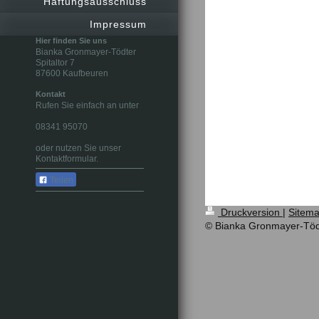
Haftungsausschluss
Impressum
Hier finden Sie uns
Bianka Gronmayer-Tödter
Spitaltor 7
87600 Kaufbeuren
Kontakt
Rufen Sie einfach an unter
08341 95070
oder nutzen Sie unser
Kontaktformular.
Teilen
Druckversion
|
Sitem
© Bianka Gronmayer-Töd